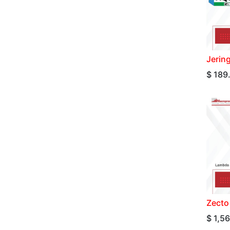
Jerin
$
189
Zecto 
$
1,5