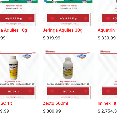
ga Aquiles 10g
Jeringa Aquiles 30g
Aquatrin
.99
$
319.99
$
339.99
SC 1lt
Zecto 500ml
Iminex 1lt
69.99
$
809.99
$
2,754.3