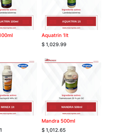
 100ml
Aquatrin 1lt
$
1,029.99
Mandra 500ml
1
$
1,012.65